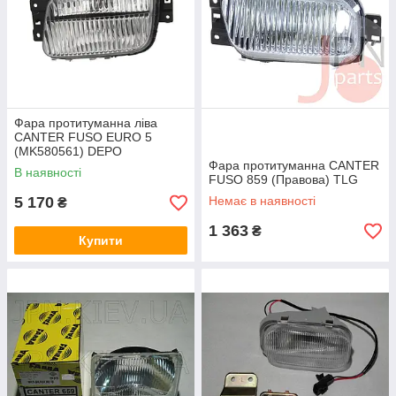
Фара протитуманна ліва
CANTER FUSO EURO 5
(MK580561) DEPO
Фара протитуманна CANTER
В наявності
FUSO 859 (Правова) TLG
5 170
Немає в наявності
₴
1 363
₴
Купити