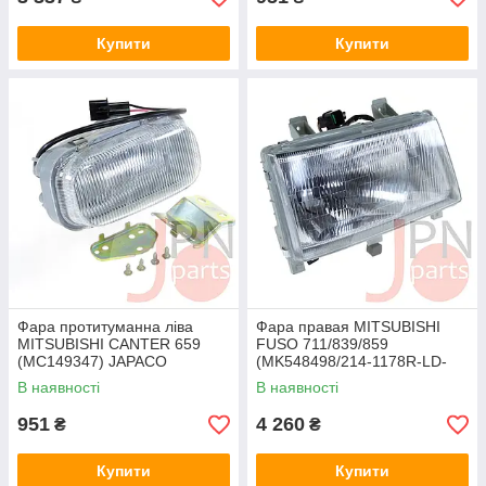
Купити
Купити
Фара протитуманна ліва
Фара правая MITSUBISHI
MITSUBISHI CANTER 659
FUSO 711/839/859
(MC149347) JAPACO
(MK548498/214-1178R-LD-
EM) DEPO
В наявності
В наявності
951
4 260
₴
₴
Купити
Купити