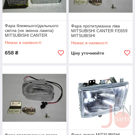
Фара ближнього/дальнього
Фара протитуманна ліва
світла (не змінна лампа)
MITSUBISHI CANTER FE659
MITSUBISHI CANTER
MITSUBISHI
515/639/659
Немає в наявності
Немає в наявності
(MC927615/MC927618) GEN
658
₴
Ціну уточнюйте
Фара левая MITSUBISHI