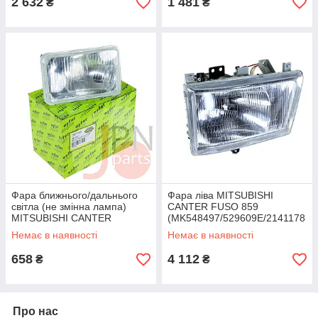
2 632
1 481
₴
₴
Фара ближнього/дальнього
Фара ліва MITSUBISHI
світла (не змінна лампа)
CANTER FUSO 859
MITSUBISHI CANTER
(MK548497/529609E/2141178
515/639/659 GEN
LLDEM) TLG
Немає в наявності
Немає в наявності
658
4 112
₴
₴
Про нас