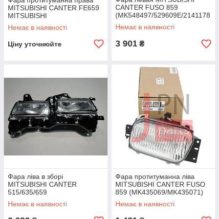
Фара протитуманна права
CANTER FUSO 859
MITSUBISHI CANTER FE659
(MK548497/529609E/2141178
MITSUBISHI
LLDEM) DEPO
Немає в наявності
Немає в наявності
3 901
₴
Ціну уточнюйте
Фара ліва в зборі
Фара протитуманна ліва
MITSUBISHI CANTER
MITSUBISHI CANTER FUSO
515/635/659
859 (MK435069/MK435071)
(MC139784/MC139780)
JAPACO
Немає в наявності
Немає в наявності
JAPACO