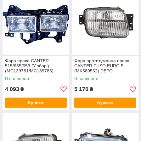
Фара права CANTER
Фара протитуманна права
515/635/659 (У зборі)
CANTER FUSO EURO 5
(MC139781/MC139785)
(MK580562) DEPO
DEPO
В наявності
В наявності
4 093
5 170
₴
₴
Купити
Купити