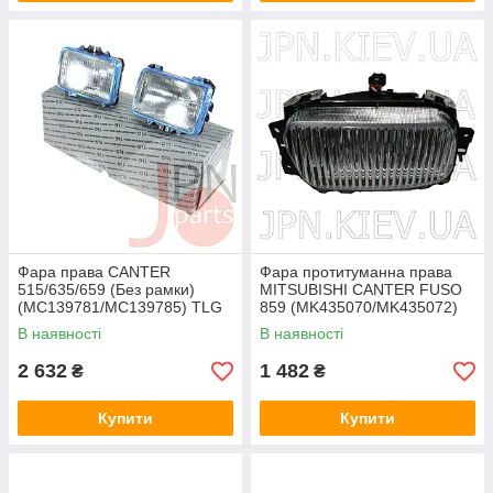
Фара права CANTER
Фара протитуманна права
515/635/659 (Без рамки)
MITSUBISHI CANTER FUSO
(MC139781/MC139785) TLG
859 (MK435070/MK435072)
JAPACO
В наявності
В наявності
2 632
1 482
₴
₴
Купити
Купити