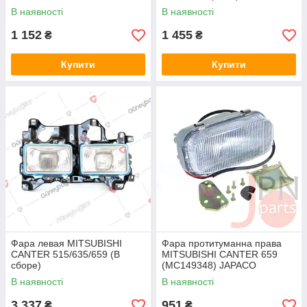
(змінна лампа) AYGERSAN
В наявності
В наявності
1 152
1 455
₴
₴
Купити
Купити
Фара левая MITSUBISHI
Фара протитуманна права
CANTER 515/635/659 (В
MITSUBISHI CANTER 659
сборе)
(MC149348) JAPACO
(MC139784/MC139780/MB01-
В наявності
В наявності
E100) JAPACO
3 337
951
₴
₴