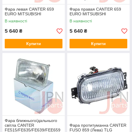
Фара левая CANTER 659
Фара правая CANTER 659
EURO MITSUBISHI
EURO MITSUBISHI
В наявності
В наявності
5 640
5 640
₴
₴
Купити
Купити
Фара ближнього/дальнього
світла CANTER
Фара протитуманна CANTER
FE515/FE635/FE639/FEE659
FUSO 859 (Лева) TLG