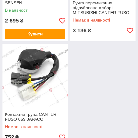
SENSEN
Ручка перемикання
підруйована в зборі
В наявності
MITSUBISHI CANTER FUSO
839/859
2 695
Немає в наявності
₴
(MK387011/MK387564)
JAPACO
3 136
₴
Купити
Контактна група CANTER
FUSO 659 JAPACO
Немає в наявності
752
₴