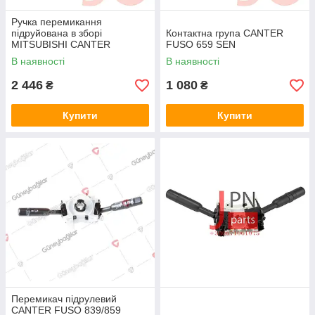
Ручка перемикання
підруйована в зборі
Контактна група CANTER
MITSUBISHI CANTER
FUSO 659 SEN
639/659
В наявності
В наявності
(MC885904/MK320609/MC89
8443) JAPACO
2 446
1 080
₴
₴
Купити
Купити
Перемикач підрулевий
CANTER FUSO 839/859