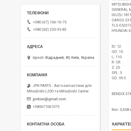
MITSUBISH
GENERAL 
ISUZU 181
CARGO 231
+380 (67) 106-10-75
TLG E5237
+380 (63) 230-35-83
HYUNDAI 3
ID: 12
OD: 15
L: 110
просп. Відрадний, 40, Київ, Україна
R: CR
Z: 20
SPL: 5
OD: 59.5
JPN PARTS - Автозапчастини для
Mitsubishi L200 та Mitsubishi Canter.
BENDIX ST
jpnkiev@gmail.com
+380671061075
Вес: 0,658 к
ХАРАКТЕ