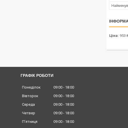
Наймену
ІНФОРМА
Ціна:
953 
ГРАФІК РОБОТИ
Понеділок
09:00
18:00
Вівторок
09:00
18:00
Середа
09:00
18:00
Четвер
09:00
18:00
Пʼятниця
09:00
18:00