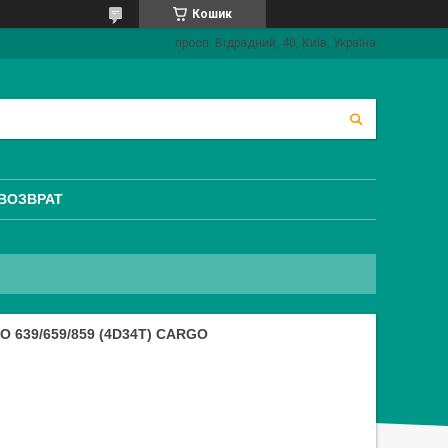
Кошик
просп. Відрадний, 40, Київ, Україна
 ВОЗВРАТ
 639/659/859 (4D34T) CARGO