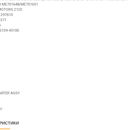
I ME701648/ME701651
MOTORS 2120
1297610
371
4
6139-45100
ARTER ASSY
г.
РИСТИКИ