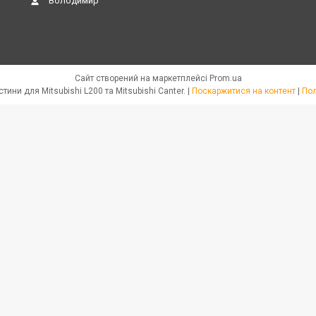
Володимир
Сайт створений на маркетплейсі
Prom.ua
JPN PARTS - Автозапчастини для Mitsubishi L200 та Mitsubishi Canter. |
Поскаржитися на контент
|
Пол