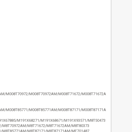
AM/M008T70972/M008T70972AM/M008T71672/M008T71672A
AM/M008T85771/M008T85771AM/M008T87171/M008T87171A
91X67885/M191X68271/M191X68671/M191X93571/M8T50473
2/M8T70972AM/M8T71672/M8T71672AM/M8T80373
1/M8T85771AM/M8T87171/M8T87171AM/ME701487