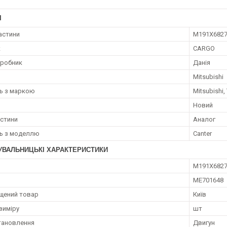
І
астини
M191X682
к
CARGO
иробник
Данія
Mitsubishi
ть з маркою
Mitsubishi,
Новий
астини
Аналог
ть з моделлю
Canter
УВАЛЬНИЦЬКІ ХАРАКТЕРИСТИКИ
M191X682
ME701648
щений товар
Київ
виміру
шт
тановлення
Двигун