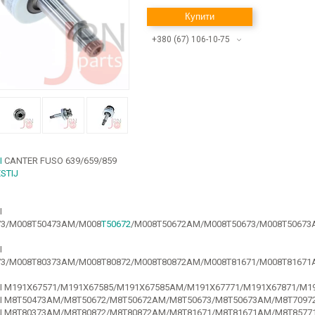
Купити
+380 (67) 106-10-75
I
CANTER FUSO 639/659/859
STIJ
I
73/M008T50473AM/M008
T50672
/M008T50672AM/M008T50673/M008T50673
I
73/M008T80373AM/M008T80872/M008T80872AM/M008T81671/M008T81671
I M191X67571/M191X67585/M191X67585AM/M191X67771/M191X67871/M1
HI M8T50473AM/M8T50672/M8T50672AM/M8T50673/M8T50673AM/M8T7097
HI M8T80373AM/M8T80872/M8T80872AM/M8T81671/M8T81671AM/M8T8577