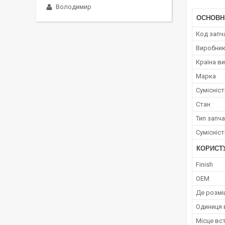
Володимир
ОСНОВН
Код запч
Виробни
Країна в
Марка
Сумісніс
Стан
Тип запч
Сумісніс
КОРИСТ
Finish
OEM
Де розмі
Одиниця 
Місце вс