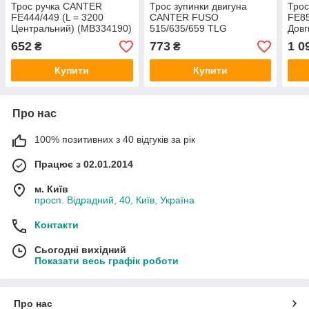
Трос ручка CANTER
Трос зупинки двигуна
Тро
FE444/449 (L = 3200
CANTER FUSO
FE85
Центральний) (MB334190)
515/635/659 TLG
Довг
TLG
652
773
1 0
₴
₴
Купити
Купити
Про нас
100% позитивних з 40 відгуків за рік
Працює з 02.01.2014
м. Київ
просп. Відрадний, 40, Київ, Україна
Контакти
Сьогодні вихідний
Показати весь графік роботи
Про нас