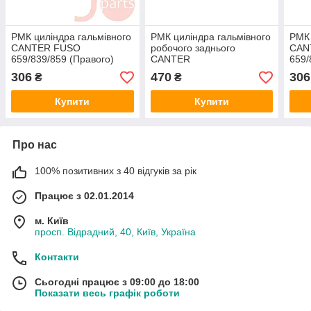
РМК циліндра гальмівного
РМК циліндра гальмівного
РМК 
CANTER FUSO
робочого заднього
CAN
659/839/859 (Правого)
CANTER
659/
PROPER
FE331/434//441/444/635
PRO
306
470
306
₴
₴
(4+4) TLG
Купити
Купити
Про нас
100% позитивних з 40 відгуків за рік
Працює з 02.01.2014
м. Київ
просп. Відрадний, 40, Київ, Україна
Контакти
Сьогодні працює з 09:00 до 18:00
Показати весь графік роботи