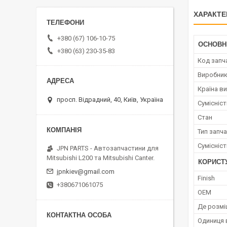
ХАРАКТЕ
+380 (67) 106-10-75
ОСНОВН
+380 (63) 230-35-83
Код запч
Виробни
Країна в
просп. Відрадний, 40, Київ, Україна
Сумісніс
Стан
Тип запч
Сумісніс
JPN PARTS - Автозапчастини для
Mitsubishi L200 та Mitsubishi Canter.
КОРИСТ
jpnkiev@gmail.com
Finish
+380671061075
OEM
Де розмі
Одиниця 