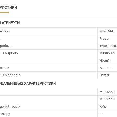
РИСТИКИ
І АТРИБУТИ
астини
MB-044-L
к
Proper
иробник
Туреччина
ть з маркою
Mitsubishi
Новий
астини
Аналог
ть з моделлю
Canter
УВАЛЬНИЦЬКІ ХАРАКТЕРИСТИКИ
MC832771
MC832771
щений товар
Київ
виміру
шт