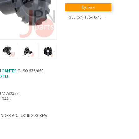
Купити
+380 (67) 106-10-75
I CANTER
FUSO 635/659
STIJ
I
MC832771
-044-L
INDER ADJUSTING SCREW