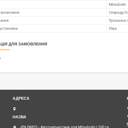
Mitsubishi
тановлення
Спереду/З
вання
Тріскачка 
установки
Ліва
ЦІЯ ДЛЯ ЗАМОВЛЕННЯ
₴
просп. Відрадний, 40, Київ, Україна
JPN PARTS - Автозапчастини для Mitsubishi L200 та