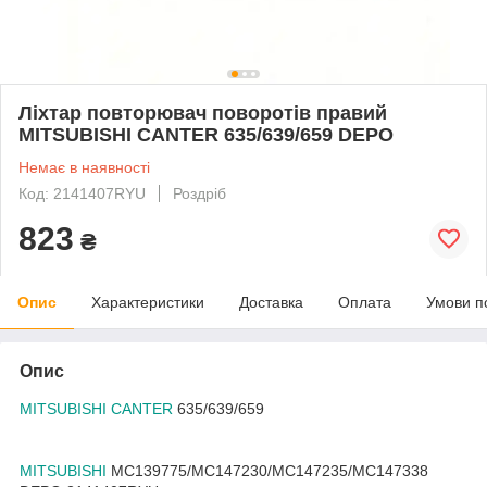
Ліхтар повторювач поворотів правий
MITSUBISHI CANTER 635/639/659 DEPO
Немає в наявності
Код: 2141407RYU
Роздріб
823
₴
Опис
Характеристики
Доставка
Оплата
Умови п
Опис
MITSUBISHI CANTER
635/639/659
MITSUBISHI
MC139775/MC147230/MC147235/MC147338