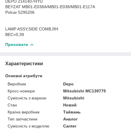
DEPO 2141407RYU
BEYZAT MB01-E038A/MB01-E038/MB01-E117A
Polcar 5295206
LAMP ASSY,SIDE COMB,RH
ВЕС=0,39
Приховати
Характеристики
Основні атрибути
Виробник
Depo
Кросс-номери
Mitsubishi MC139775
Сумісність з маркою
Mitsubishi
Стан
Новий
Країна виробник
Тайвань
Тип запчастини
Аналог
Сумісність з моделлю
Canter