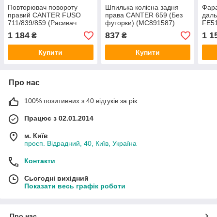
Повторювач повороту
Шпилька колісна задня
Фара
правий CANTER FUSO
права CANTER 659 (Без
даль
711/839/859 (Расивач
футорки) (MC891587)
FE5
Передній) PLUTO
MITSUBISHI
(змі
1 184
837
1 1
₴
₴
AYG
Купити
Купити
Про нас
100% позитивних з 40 відгуків за рік
Працює з 02.01.2014
м. Київ
просп. Відрадний, 40, Київ, Україна
Контакти
Сьогодні вихідний
Показати весь графік роботи
Про нас