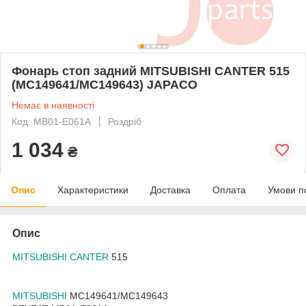
Фонарь стоп задний MITSUBISHI CANTER 515
(MC149641/MC149643) JAPACO
Немає в наявності
Код: MB01-E061A
Роздріб
1 034
₴
Опис
Характеристики
Доставка
Оплата
Умови п
Опис
MITSUBISHI CANTER
515
MITSUBISHI
MC149641/MC149643