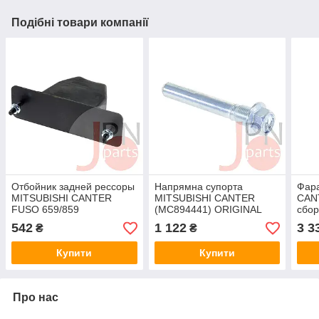
Подібні товари компанії
Отбойник задней рессоры
Напрямна супорта
Фар
MITSUBISHI CANTER
MITSUBISHI CANTER
CANT
FUSO 659/859
(MC894441) ORIGINAL
сбор
(MC114503) JAPACO
(MC
542
1 122
3 3
₴
₴
E10
Купити
Купити
Про нас