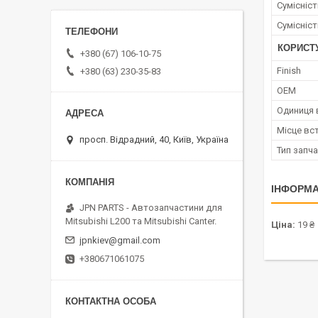
Сумісніс
Сумісніс
КОРИСТ
+380 (67) 106-10-75
Finish
+380 (63) 230-35-83
OEM
Одиниця 
Місце вс
просп. Відрадний, 40, Київ, Україна
Тип запч
ІНФОРМА
JPN PARTS - Автозапчастини для
Mitsubishi L200 та Mitsubishi Canter.
Ціна:
19 ₴
jpnkiev@gmail.com
+380671061075