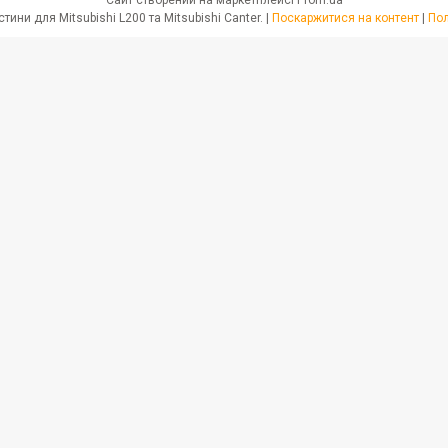
JPN PARTS - Автозапчастини для Mitsubishi L200 та Mitsubishi Canter. |
Поскаржитися на контент
|
Пол