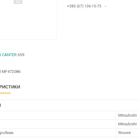
+380 (67) 106-10-75
I CANTER
659
I
MF472086
РИСТИКИ
І
Mitsubishi
к
Mitsubishi
иробник
Японія