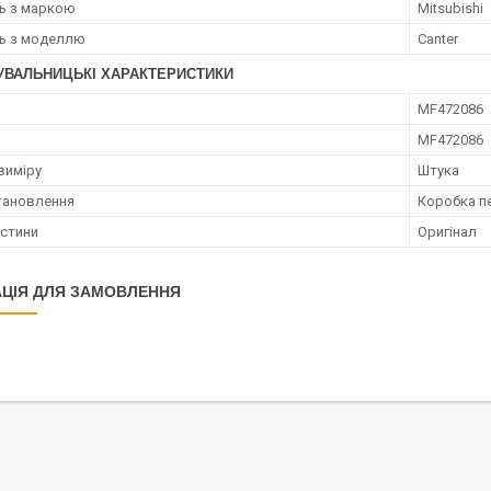
ть з маркою
Mitsubishi
ть з моделлю
Canter
УВАЛЬНИЦЬКІ ХАРАКТЕРИСТИКИ
MF472086
MF472086
виміру
Штука
тановлення
Коробка п
астини
Оригінал
ЦІЯ ДЛЯ ЗАМОВЛЕННЯ