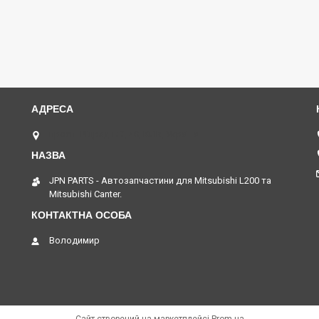
просп. Відрадний, 40, Київ, Україна
JPN PARTS - Автозапчастини для Mitsubishi L200 та
Mitsubishi Canter.
Володимир
Сайт створений на маркетплейсі
Prom.ua