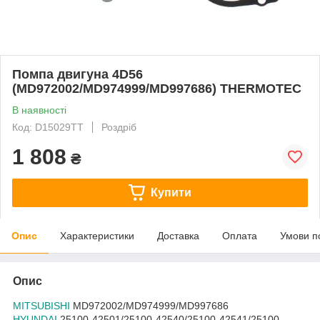
Помпа двигуна 4D56
(MD972002/MD974999/MD997686) THERMOTEC
В наявності
Код: D15029TT
Роздріб
1 808
₴
Купити
Опис
Характеристики
Доставка
Оплата
Умови п
Опис
MITSUBISHI
MD972002/MD974999/MD997686
HYUNDAI
25100-42501/25100-42540/25100-42541/25100-