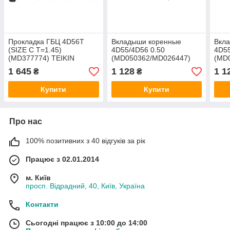
Прокладка ГБЦ 4D56T
Вкладыши коренные
Вкла
(SIZE C T=1.45)
4D55/4D56 0.50
4D55
(MD377774) TEIKIN
(MD050362/MD026447)
(MD
TAIHO
TAI
1 645
1 128
1 1
₴
₴
Купити
Купити
Про нас
100% позитивних з 40 відгуків за рік
Працює з 02.01.2014
м. Київ
просп. Відрадний, 40, Київ, Україна
Контакти
Сьогодні працює з 10:00 до 14:00