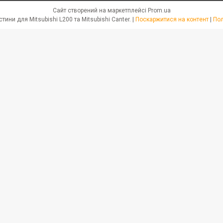
Сайт створений на маркетплейсі
Prom.ua
JPN PARTS - Автозапчастини для Mitsubishi L200 та Mitsubishi Canter. |
Поскаржитися на контент
|
Пол