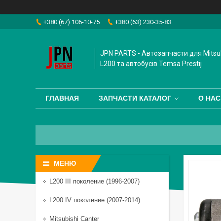
+380 (67) 106-10-75
+380 (63) 230-35-83
JPN PARTS - Автозапчасти для Mitsub
L200 та автобусiв Temsa Prestij
ГЛАВНАЯ
ЗАПЧАСТИ КАТАЛОГ
О НАС
L200 III поколение (1996-2007)
L200 IV поколение (2007-2014)
Mitsubishi Canter