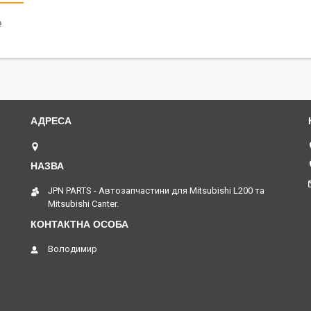
₴
просп. Відрадний, 40, Київ, Україна
JPN PARTS - Автозапчастини для Mitsubishi L200 та
Mitsubishi Canter.
Володимир