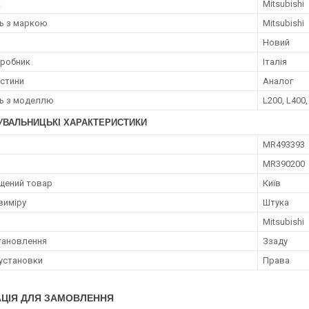
к
Mitsubishi
ть з маркою
Mitsubishi
Новий
иробник
Італія
астини
Аналог
ть з моделлю
L200, L400,
УВАЛЬНИЦЬКІ ХАРАКТЕРИСТИКИ
MR493393
MR390200
щений товар
Київ
виміру
Штука
Mitsubishi
тановлення
Ззаду
установки
Права
ЦІЯ ДЛЯ ЗАМОВЛЕННЯ