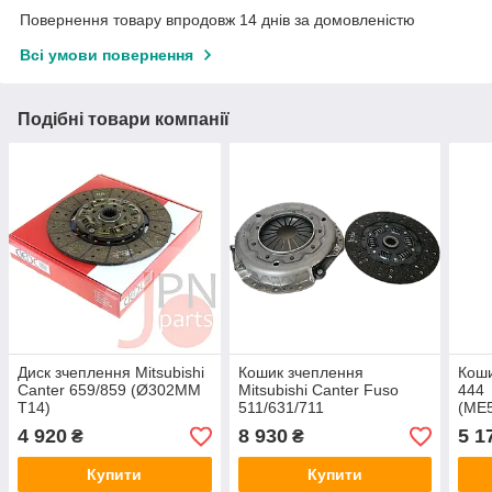
Повернення товару впродовж 14 днів за домовленістю
Всі умови повернення
Подібні товари компанії
Диск зчеплення Mitsubishi
Кошик зчеплення
Кош
Canter 659/859 (Ø302MM
Mitsubishi Canter Fuso
444
T14)
511/631/711
(ME
(ME515796/ME521812/ME521811)
(ME500800/ME500194/ME500066)
MIT
4 920
8 930
5 1
₴
₴
DEPCO
VALEO
Купити
Купити