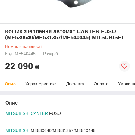
Кошик зчеплення автомат CANTER FUSO
(ME530640/ME531357/ME540445) MITSUBISHI
Немає в наявності
Код: ME540445
Роздріб
22 090
₴
Опис
Характеристики
Доставка
Оплата
Умови п
Опис
MITSUBISHI CANTER
FUSO
MITSUBISHI
ME530640/ME531357/ME540445