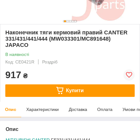
Наконечник тяги кермовий правий CANTER
331/431/441/444 (MW033301/MC891648)
JAPACO
В наявності
Код: CE0421R
Роздріб
917
₴
Купити
Опис
Характеристики
Доставка
Оплата
Умови п
Опис
MITSUBISHI CANTER
FE331/431/441/444