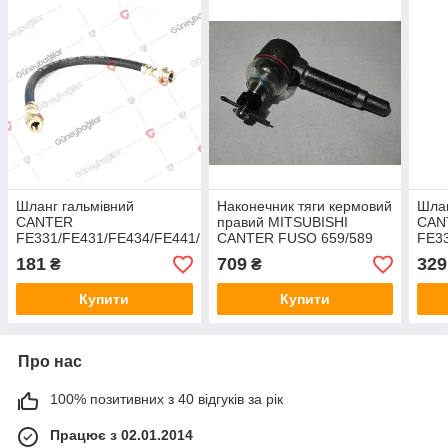
Шланг гальмівний
Наконечник тяги кермовий
Шлан
CANTER
правий MITSUBISHI
CAN
FE331/FE431/FE434/FE441/FE444/FE449
CANTER FUSO 659/589
FE33
JAPACO
JAPACO
(MC
181
709
329
₴
₴
JAP
Купити
Купити
Про нас
100% позитивних з 40 відгуків за рік
Працює з 02.01.2014