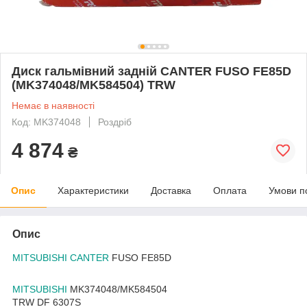
Диск гальмівний задній CANTER FUSO FE85D
(MK374048/MK584504) TRW
Немає в наявності
Код: MK374048
Роздріб
4 874
₴
Опис
Характеристики
Доставка
Оплата
Умови п
Опис
MITSUBISHI CANTER
FUSO FE85D
MITSUBISHI
MK374048/MK584504
TRW DF 6307S