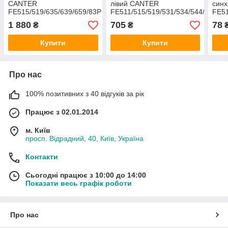
CANTER
лівий CANTER
син
FE515/519/635/639/659/83P
FE511/515/519/531/534/544/71A/7
FE51
AZUMI
(M20*1.5) AUTOKAT
(ME
1 880
705
78
₴
₴
Купити
Купити
Про нас
100% позитивних з 40 відгуків за рік
Працює з 02.01.2014
м. Київ
просп. Відрадний, 40, Київ, Україна
Контакти
Сьогодні працює з 10:00 до 14:00
Показати весь графік роботи
Про нас