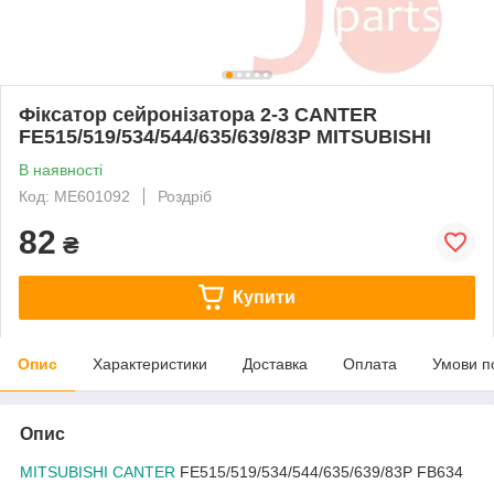
Фіксатор сейронізатора 2-3 CANTER
FE515/519/534/544/635/639/83P MITSUBISHI
В наявності
Код: ME601092
Роздріб
82
₴
Купити
Опис
Характеристики
Доставка
Оплата
Умови п
Опис
MITSUBISHI CANTER
FE515/519/534/544/635/639/83P FB634