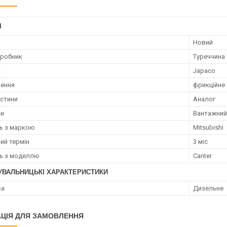
І
Новий
иробник
Туреччина
к
Japaco
лення
фрикційне
астини
Аналог
ки
Вантажний
ть з маркою
Mitsubishi
ий термін
3 міс
ть з моделлю
Canter
УВАЛЬНИЦЬКІ ХАРАКТЕРИСТИКИ
ва
Дизельне
ЦІЯ ДЛЯ ЗАМОВЛЕННЯ