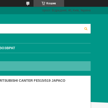
Кошик
просп. Відрадний, 40, Київ, Україна
 ВОЗВРАТ
TSUBISHI CANTER FE515/519 JAPACO