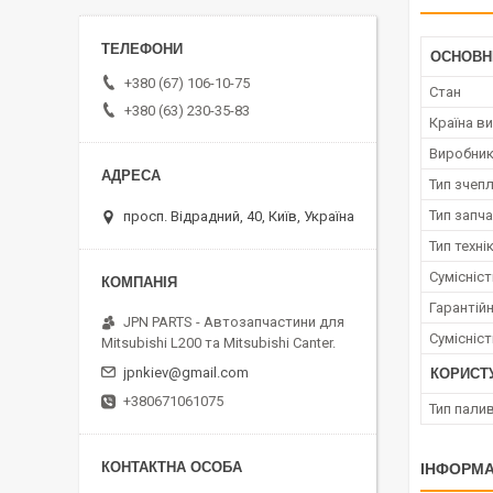
ОСНОВН
+380 (67) 106-10-75
Стан
+380 (63) 230-35-83
Країна в
Виробни
Тип зчеп
Тип запч
просп. Відрадний, 40, Київ, Україна
Тип техні
Сумісніс
Гарантійн
JPN PARTS - Автозапчастини для
Сумісніс
Mitsubishi L200 та Mitsubishi Canter.
jpnkiev@gmail.com
КОРИСТ
+380671061075
Тип пали
ІНФОРМА