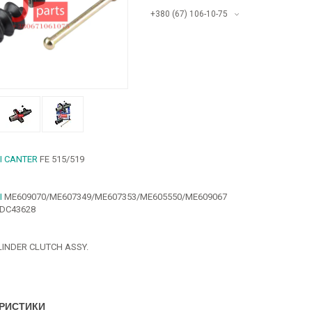
+380 (67) 106-10-75
I CANTER
FE 515/519
I
ME609070/ME607349/ME607353/ME605550/ME609067
DC43628
LINDER CLUTCH ASSY.
РИСТИКИ