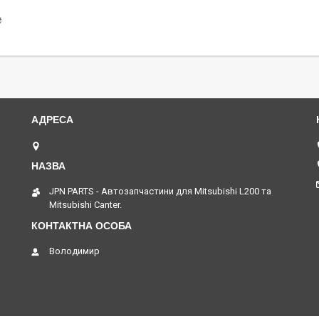
₴
просп. Відрадний, 40, Київ, Україна
JPN PARTS - Автозапчастини для Mitsubishi L200 та
Mitsubishi Canter.
Володимир