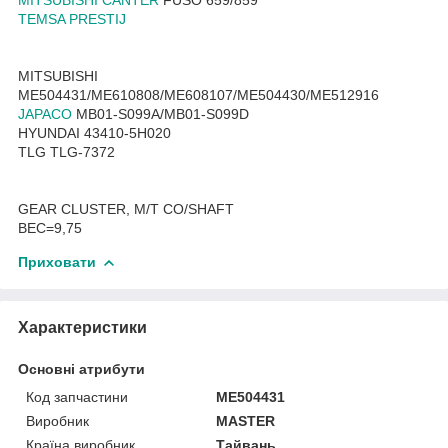
TEMSA PRESTIJ
MITSUBISHI
ME504431/ME610808/ME608107/ME504430/ME512916
JAPACO
MB01-S099A/MB01-S099D
HYUNDAI 43410-5H020
TLG TLG-7372
GEAR CLUSTER, M/T CO/SHAFT
ВЕС=9,75
Приховати
Характеристики
Основні атрибути
Код запчастини
ME504431
Виробник
MASTER
Країна виробник
Тайвань