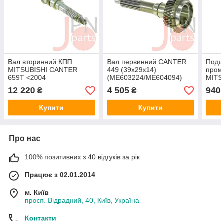
Вал вторинний КПП
Вал первинний CANTER
Под
MITSUBISHI CANTER
449 (39x29x14)
пром
659T <2004
(ME603224/ME604094)
MIT
(ME611734/ME611998)
ENGINE MASTER
FUS
12 220
4 505
940
₴
₴
ENGINE MASTER
(ME
NTN
Купити
Купити
Про нас
100% позитивних з 40 відгуків за рік
Працює з 02.01.2014
м. Київ
просп. Відрадний, 40, Київ, Україна
Контакти