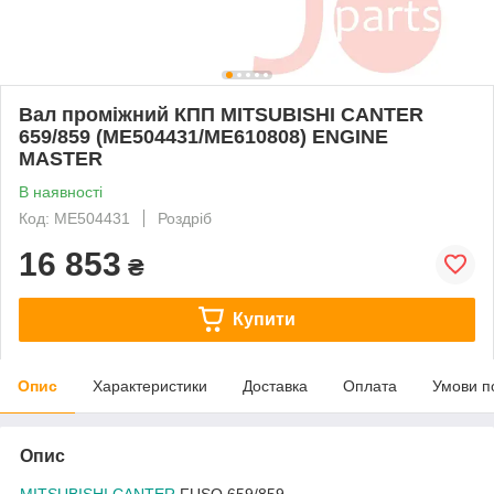
Вал проміжний КПП MITSUBISHI CANTER
659/859 (ME504431/ME610808) ENGINE
MASTER
В наявності
Код: ME504431
Роздріб
16 853
₴
Купити
Опис
Характеристики
Доставка
Оплата
Умови п
Опис
MITSUBISHI CANTER
FUSO 659/859