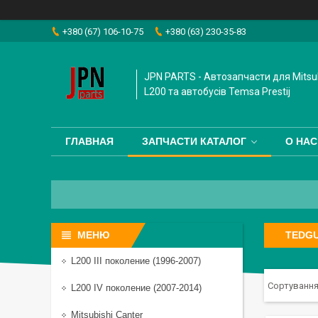
+380 (67) 106-10-75
+380 (63) 230-35-83
JPN PARTS - Автозапчасти для Mitsub
L200 та автобусiв Temsa Prestij
ГЛАВНАЯ
ЗАПЧАСТИ КАТАЛОГ
О НАС
TEDG
L200 III поколение (1996-2007)
L200 IV поколение (2007-2014)
Mitsubishi Canter