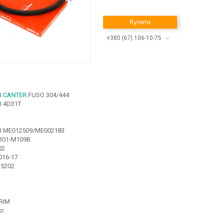
Купити
+380 (67) 106-10-75
I CANTER
FUSO 304/444
I
4D31T
I ME012509/ME002183
01-M109B
02
016-17
5202
RIM
г.