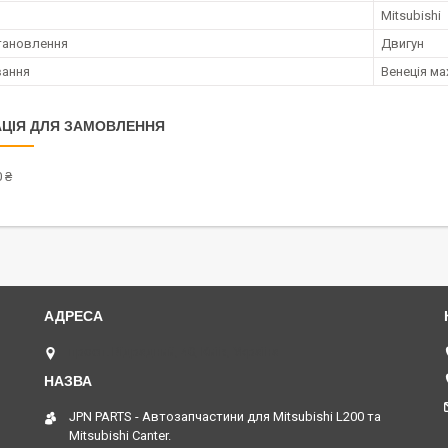
Mitsubishi
тановлення
Двигун
вання
Венеція м
ЦІЯ ДЛЯ ЗАМОВЛЕННЯ
 ₴
просп. Відрадний, 40, Київ, Україна
JPN PARTS - Автозапчастини для Mitsubishi L200 та
Mitsubishi Canter.