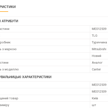
РИСТИКИ
І АТРИБУТИ
астини
ME012509
к
TLG
иробник
Туреччина
ть з маркою
Mitsubishi
Новий
астини
Аналог
ть з моделлю
Canter
УВАЛЬНИЦЬКІ ХАРАКТЕРИСТИКИ
ME012509
ME012509
щений товар
Київ
виміру
шт