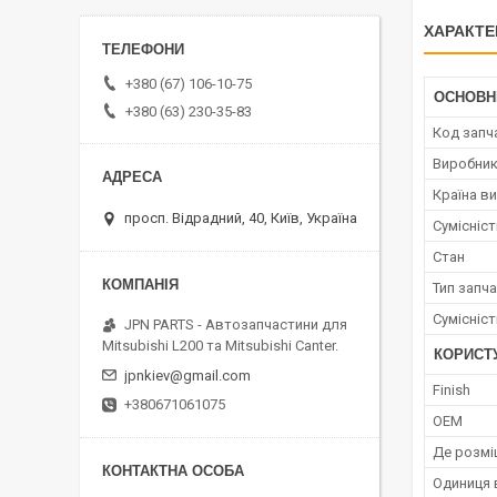
ХАРАКТЕ
+380 (67) 106-10-75
ОСНОВН
+380 (63) 230-35-83
Код запч
Виробни
Країна в
просп. Відрадний, 40, Київ, Україна
Сумісніс
Стан
Тип запч
Сумісніс
JPN PARTS - Автозапчастини для
Mitsubishi L200 та Mitsubishi Canter.
КОРИСТ
jpnkiev@gmail.com
Finish
+380671061075
OEM
Де розмі
Одиниця 