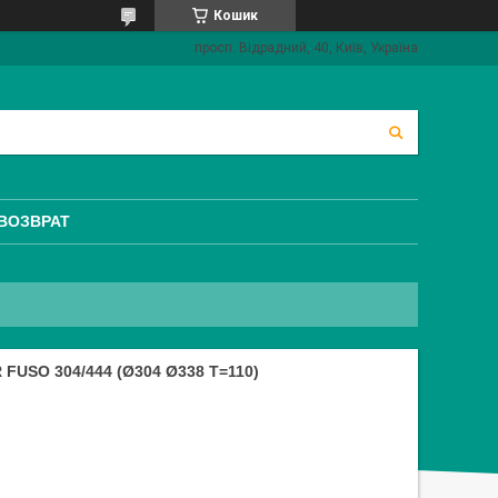
Кошик
просп. Відрадний, 40, Київ, Україна
 ВОЗВРАТ
USO 304/444 (Ø304 Ø338 T=110)