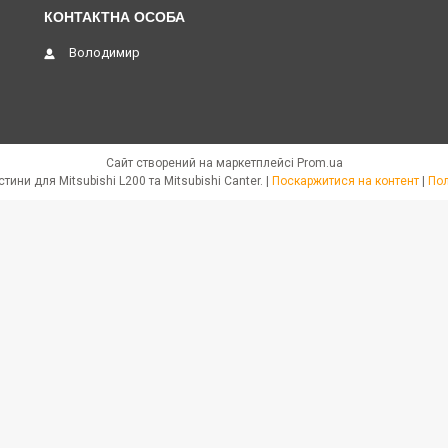
Володимир
Сайт створений на маркетплейсі
Prom.ua
JPN PARTS - Автозапчастини для Mitsubishi L200 та Mitsubishi Canter. |
Поскаржитися на контент
|
Пол