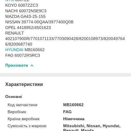
KOYO 6007ZZC3
NACHI 60072NSE9C3
MAZDA GA43-25-155
NISSAN 39774-00QAA/3977400Q0B
OPEL 4418952/4501623
RENAULT
402107900R/7701071133/7703090428/8200108973/820049764
6/8200687740
HYUNDAI
MB160662
FAG 60072RSRC3
Приховати
Характеристики
Основні
Код запчастини
MB160662
Виробник
FAG
Країна виробник
Німеччина
Сумісність з маркою
Mitsubishi, Nissan, Hyundai,
Renault, Mazda