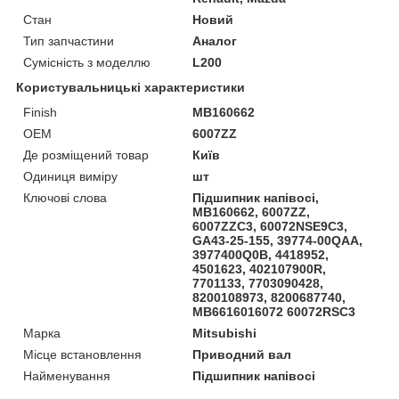
Стан
Новий
Тип запчастини
Аналог
Сумісність з моделлю
L200
Користувальницькі характеристики
Finish
MB160662
OEM
6007ZZ
Де розміщений товар
Київ
Одиниця виміру
шт
Ключові слова
Підшипник напівосі,
MB160662, 6007ZZ,
6007ZZC3, 60072NSE9C3,
GA43-25-155, 39774-00QAA,
3977400Q0B, 4418952,
4501623, 402107900R,
7701133, 7703090428,
8200108973, 8200687740,
MB6616016072 60072RSC3
Марка
Mitsubishi
Місце встановлення
Приводний вал
Найменування
Підшипник напівосі