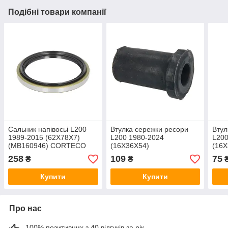
Подібні товари компанії
Сальник напівосьi L200
Втулка сережки ресори
Втул
1989-2015 (62X78X7)
L200 1980-2024
L200
(MB160946) CORTECO
(16X36X54)
(16X
(MB584531/MB111071)
(MB
258
109
75
₴
₴
MITSUBISHI
FEBI
Купити
Купити
Про нас
100% позитивних з 40 відгуків за рік