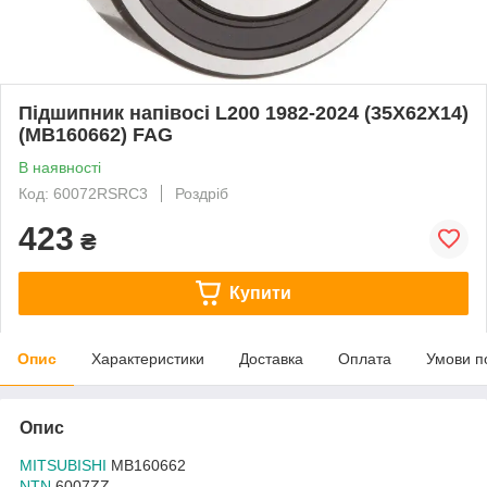
Підшипник напівосі L200 1982-2024 (35X62X14)
(MB160662) FAG
В наявності
Код: 60072RSRC3
Роздріб
423
₴
Купити
Опис
Характеристики
Доставка
Оплата
Умови п
Опис
MITSUBISHI
MB160662
NTN
6007ZZ