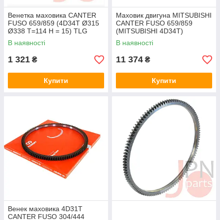
Венетка маховика CANTER
Маховик двигуна MITSUBISHI
FUSO 659/859 (4D34T Ø315
CANTER FUSO 659/859
Ø338 T=114 H = 15) TLG
(MITSUBISHI 4D34T)
(ME012549/ME240067)
В наявності
В наявності
JAPACO
1 321
11 374
₴
₴
Купити
Купити
Венек маховика 4D31T
CANTER FUSO 304/444