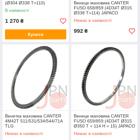
(Ø304 Ø338 T=110)
Венеце маховика CANTER
(ME012509/ME002183) TLG
FUSO 658/859 (4D34T Ø315
В наявності
Ø338 T=114) JAPACO
1 270
Немає в наявності
₴
992
₴
Купити
Венетка маховика CANTER
Венеце маховика CANTER
4M42T 511/531/534/544/71A
FUSO 659/859 (4D34T Ø315
TLG
Ø350 T = 114 H = 15) JAPACO
Немає в наявності
Немає в наявності