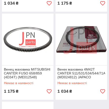
1 034
1 175
₴
₴
Венец маховика MITSUBISHI
Венек маховика 4M42T
CANTER FUSO 658/859
CANTER 511/531/534/544/71A
(4D34T) (ME012548)
(MD024812) JAPACO
Немає в наявності
Немає в наявності
1 175
1 034
₴
₴